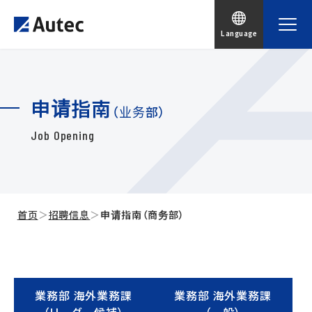
Language
申请指南
（业务部）
Job Opening
首页
＞
招聘信息
＞
申请指南（商务部）
業務部 海外業務課
業務部 海外業務課
（リーダー候補）
（一般）